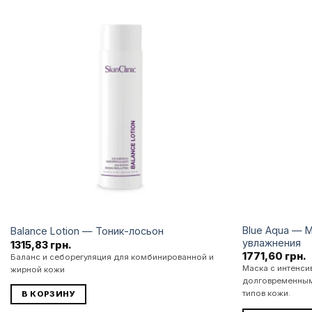
Додати
до
списку
бажань
Blue Aqua — 
Balance Lotion — Тоник-лосьон
увлажнения
1315,83
грн.
1771,60
грн.
Баланс и себорегуляция для комбинированной и
Маска с интенси
жирной кожи
долговременным
типов кожи.
В КОРЗИНУ