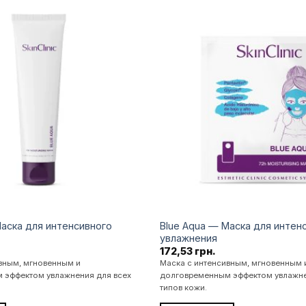
Додати
до
списку
бажань
Маска для интенсивного
Blue Aqua — Маска для интен
увлажнения
172,53
грн.
вным, мгновенным и
Маска с интенсивным, мгновенным 
 эффектом увлажнения для всех
долговременным эффектом увлажне
типов кожи.