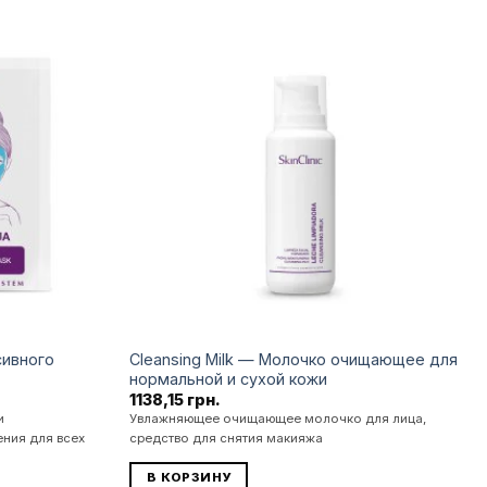
Додати
Додати
до
до
списку
списку
бажань
бажань
сивного
Cleansing Milk — Молочко очищающее для
нормальной и сухой кожи
1138,15
грн.
и
Увлажняющее очищающее молочко для лица,
ния для всех
средство для снятия макияжа
В КОРЗИНУ