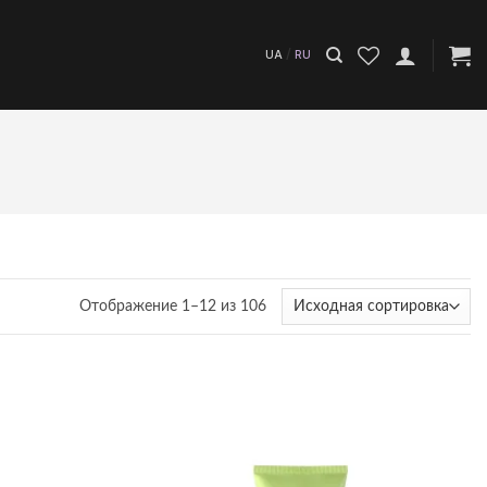
/
UA
RU
Отображение 1–12 из 106
Додати
Додати
до
до
списку
списку