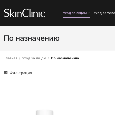
Skip
to
Уход за лицом
Уход за тел
content
По назначению
Главная
/
Уход за лицом
/
По назначению
Фильтрация
Додати
до
списку