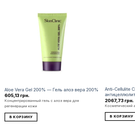
Додати
до
списку
бажань
Anti-Cellulit
Aloe Vera Gel 200% — Гель алоэ вера 200%
антицеллюли
605,13
грн.
2067,73
грн.
Концентрированный гель с алоэ вера для
Косметический 
регенерации кожи
В КОРЗИНУ
В КОРЗИНУ