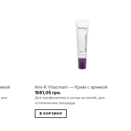
Додати
Додати
до
до
списку
списку
бажань
бажань
никой
Arni-K Vitacream — Крем с арникой
1581,05
грн.
 для
Для профилактики и ухода за кожей, для
эстетических процедур
В КОРЗИНУ