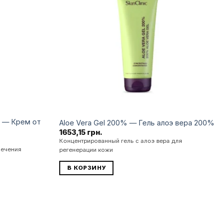
бажань
бажань
am — Крем от
Aloe Vera Gel 200% — Гель алоэ вера 200%
1653,15
грн.
Концентрированный гель с алоэ вера для
лечения
регенерации кожи
В КОРЗИНУ