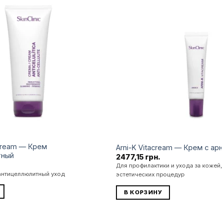
Додати
до
списку
бажань
e Cream — Крем
Arni-K Vitacream — Крем с ар
тный
2477,15
грн.
Для профилактики и ухода за кожей,
антицеллюлитный уход
эстетических процедур
В КОРЗИНУ