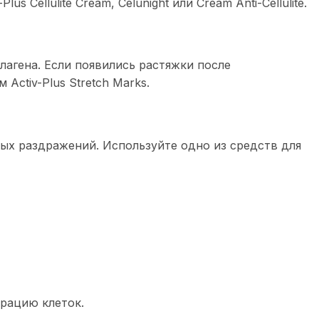
ellulite Cream, Celunight или Cream Anti-Cellulite.
лагена. Если появились растяжки после
Activ-Plus Stretch Marks.
ных раздражений. Используйте одно из средств для
рацию клеток.