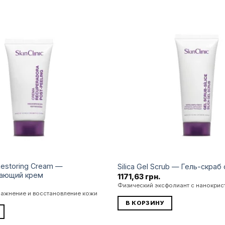
Додати
до
списку
бажань
Restoring Cream —
Silica Gel Scrub — Гель-скра
вающий крем
1171,63
грн.
Физический эксфолиант с нанокрис
лажнение и восстановление кожи
В КОРЗИНУ