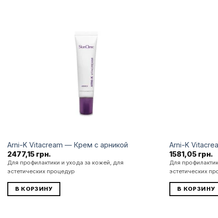
Додати
до
списку
бажань
Arni-K Vitacream — Крем с арникой
Arni-K Vitacr
2477,15
грн.
1581,05
грн.
Для профилактики и ухода за кожей, для
Для профилактик
эстетических процедур
эстетических пр
В КОРЗИНУ
В КОРЗИНУ