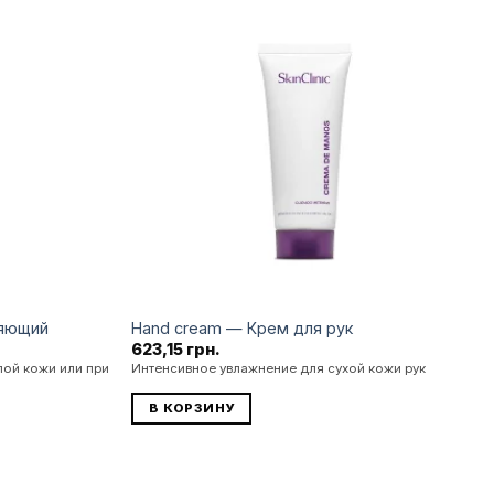
Додати
Додати
до
до
списку
списку
бажань
бажань
ляющий
Hand cream — Крем для рук
ущая
623,15
грн.
:
лой кожи или при
Интенсивное увлажнение для сухой кожи рук
18 грн..
В КОРЗИНУ