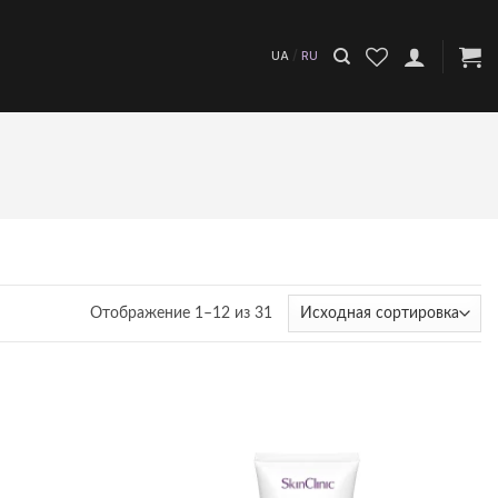
/
UA
RU
Отображение 1–12 из 31
Додати
Додати
до
до
списку
списку