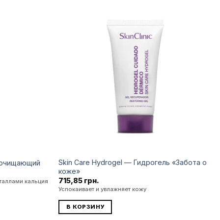
Додати
Додати
до
до
списку
списку
бажань
бажань
Skin Care Hydrogel — Гидрогель «Забота о
б очищающий
коже»
715,85
грн.
таллами кальция
Успокаивает и увлажняет кожу
В КОРЗИНУ