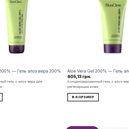
бажань
l 200% — Гель алоэ вера 200%
Aloe Vera Gel 200% — Гель а
605,13
грн.
ый гель с алоэ вера для
Концентрированный гель с алоэ ве
жи
регенерации кожи
В КОРЗИНУ