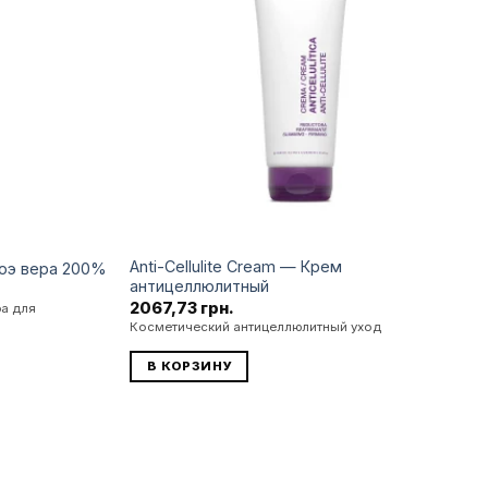
бажань
бажань
Anti-Cellulite Cream — Крем
лоэ вера 200%
антицеллюлитный
2067,73
грн.
ра для
Косметический антицеллюлитный уход
В КОРЗИНУ