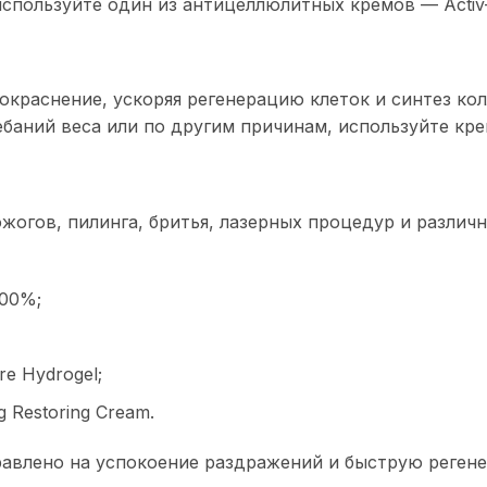
льзуйте один из антицеллюлитных кремов — Activ-Plus C
раснение, ускоряя регенерацию клеток и синтез кол
аний веса или по другим причинам, используйте крем 
жогов, пилинга, бритья, лазерных процедур и различ
200%;
e Hydrogel;
 Restoring Cream.
равлено на успокоение раздражений и быструю регене