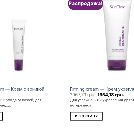
Распродажа!
Додати
до
списку
бажань
eam — Крем с арникой
Firming cream — Крем укреп
Первоначальная
Тек
2067,73
грн.
1654,18
грн.
цена
цена
и и ухода за кожей, для
Для увлажнения и укрепления дряб
составляла
1654,
оцедур
потере веса
2067,73 грн..
В КОРЗИНУ