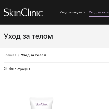
Skip
to
Уход за лицом
Уход за тел
content
Уход за телом
Главная
/
Уход за телом
Фильтрация
Додати
до
списку