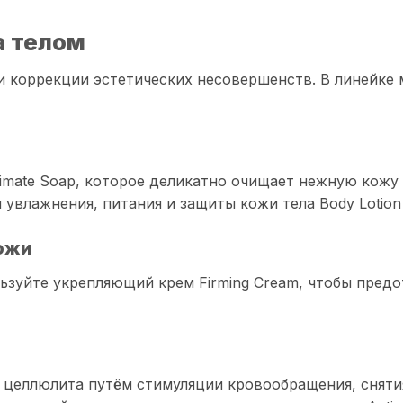
а телом
и и коррекции эстетических несовершенств. В линейке
ntimate Soap, которое деликатно очищает нежную кож
 увлажнения, питания и защиты кожи тела Body Lotio
ожи
ьзуйте укрепляющий крем Firming Cream, чтобы предо
целлюлита путём стимуляции кровообращения, снятия