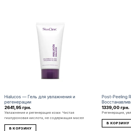
Додати
до
списку
бажань
Hialucos — Гель для увлажнения и
Post-Peeling 
регенерации
Восстанавли
2641,95
грн.
1339,00
грн.
Увлажнение и регенерация кожи. Чистая
Регенерация, ув
гиалуроновая кислота, не содержащая масел
В КОРЗИНУ
В КОРЗИНУ