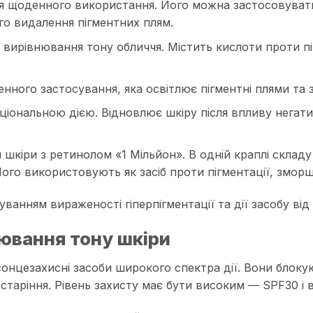
я щоденного використання. Його можна застосовувати 
ого видалення пігментних плям.
а вирівнювання тону обличчя. Містить кислоти проти п
ого застосування, яка освітлює пігментні плями та за
кціональною дією. Відновлює шкіру після впливу негат
я шкіри з ретинолом «1 Мільйон». В одній краплі склад
ого використовують як засіб проти пігментації, зморшо
ванням вираженості гіперпігментації та дії засобу від
ювання тону шкіри
сонцезахисні засоби широкого спектра дії. Вони бло
старіння. Рівень захисту має бути високим — SPF30 і 