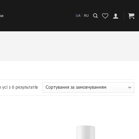
/
ки
UA
RU
усі з 6 результатів
Додати
Додати
до
до
списку
списку