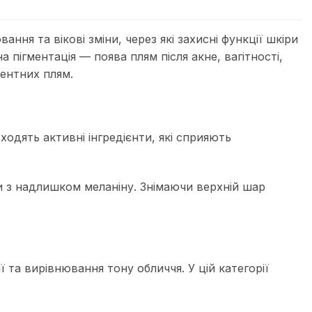
я та вікові зміни, через які захисні функції шкіри
пігментація — поява плям після акне, вагітності,
ментних плям.
одять активні інгредієнти, які сприяють
ни з надлишком меланіну. Знімаючи верхній шар
ї та вирівнювання тону обличчя. У цій категорії