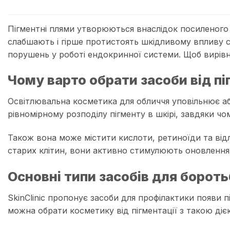
Пігментні плями утворюються внаслідок посиленого в
слабшають і гірше протистоять шкідливому впливу со
порушень у роботі ендокринної системи. Щоб вирівня
Чому варто обрати засоби від піг
Освітлювальна косметика для обличчя уповільнює або
рівномірному розподілу пігменту в шкірі, завдяки чо
Також вона може містити кислоти, ретиноїди та відл
старих клітин, вони активно стимулюють оновлення 
Основні типи засобів для бороть
SkinClinic пропонує засоби для профілактики появи п
можна обрати косметику від пігментації з такою діє