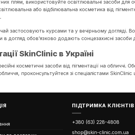
тних плям, використовуйте освітлювальні засоби для
. Освітлювальна або відбілювальна косметика від пігме
.
чай застосовують курсами та у вечірньому догляді. Во
и в догляд обов’язково додають сонцезахисні засоби д
ції SkinClinic в Україні
есійні косметичні засоби від пігментації на обличчі. О
бличчя, проконсультуйтеся зі спеціалістами SkinClini
ІЯ
ПІДТРИМКА КЛІЄНТІВ
+380 (63) 228-4808
ання
shop@skin-clinic.com.ua