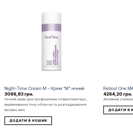
Додати
до
списку
бажань
Night-Time Cream M – Крем “М” нічний
Retinol One Mi
3066,83
грн.
4264,20
грн.
Нічний крем для профілактики гіперпігментації,
Активний стимул
вирівнювання тону обличчя та розгладжування
ДОДАТИ В 
вікових змін
ДОДАТИ В КОШИК