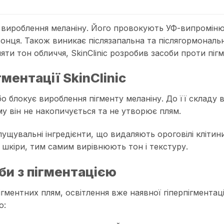
ироблення меланіну. Його провокують УФ-випромінюванн
нця. Також виникає післязапальна та післягормональна 
ти тон обличчя, SkinClinic розробив засоби проти піг
ментації SkinClinic
 блокує вироблення пігменту меланіну. До її складу вх
му він не накопичується та не утворює плям.
ущувальні інгредієнти, що видаляють ороговілі кліти
шкіри, тим самим вирівнюють тон і текстуру.
би з пігментацією
ігментних плям, освітлення вже наявної гіперпігментаці
ю: