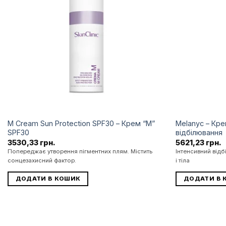
бажань
M Cream Sun Protection SPF30 – Крем “М”
Melanyc – Кре
SPF30
відбілювання
3530,33
грн.
5621,23
грн.
Попереджає утворення пігментних плям. Містить
Інтенсивний від
сонцезахисний фактор.
і тіла
ДОДАТИ В КОШИК
ДОДАТИ В 