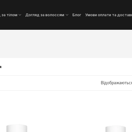
 за тілом
Догляд за волоссям
Блог
Умови оплати та достав
я
Відображаються 
Додати
до
списку