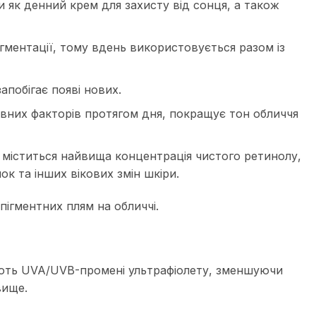
як денний крем для захисту від сонця, а також
ігментації, тому вдень використовується разом із
побігає появі нових.
ивних факторів протягом дня, покращує тон обличчя
у міститься найвища концентрація чистого ретинолу,
к та інших вікових змін шкіри.
 пігментних плям на обличчі.
кують UVA/UVB-промені ультрафіолету, зменшуючи
вище.