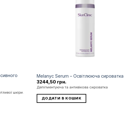
бажань
бажань
нсивного
Melanyc Serum – Освітлююча сироватка
3244,50
грн.
Депігментуюча та антивікова сироватка
тливої шкіри.
ДОДАТИ В КОШИК