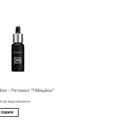
Додати
до
списку
бажань
llion – Ретинол “1 Мільйон”
ятор відновлення
КОШИК