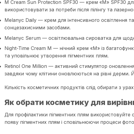
M Cream Sun Protection SPF30 — крем «М» SPF30 дл
використовувати за потреби після пілінгу та лазерн
Melanyc Daily — крем для інтенсивного освітлення т
сонцезахисними засобами.
Melanyc Serum — освітлювальна сироватка для щоденн
Night-Time Cream M — нічний крем «М» із багатофун
та уповільнює утворення пігментних плям.
Retinol One Million — активний стимулятор оновленн
завдяки чому клітини оновлюються на рівні дерми. Й
Кількість косметичних продуктів слід обирати з ураху
Як обрати косметику для вирівн
Для профілактики пігментних плям використовуйте 
появу пігментних плям і сповільнюючи процеси фото