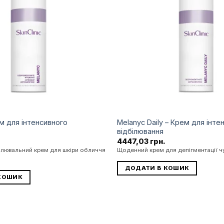
бажань
м для інтенсивного
Melanyc Daily – Крем для інте
відбілювання
4447,03
грн.
білювальний крем для шкіри обличчя
Щоденний крем для депігментації чу
ДОДАТИ В КОШИК
КОШИК