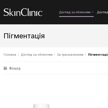
Пропустити
Догляд за обличчям
Догляд
Пігментація
Головна
/
Догляд за обличчям
/
За призначенням
/
Пігментаці
Фільтр
Додати
до
списку