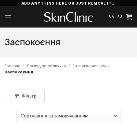
Пропустити
ADD ANYTHING HERE OR JUST REMOVE IT...
/
UA
RU
Заспокоєння
Головна
/
Догляд за обличчям
/
За призначенням
/
Заспокоєння
Фільтр