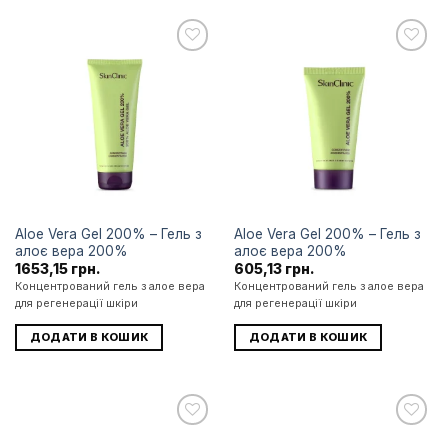
Додати
Додати
до
до
списку
списку
бажань
бажань
Aloe Vera Gel 200% – Гель з
Aloe Vera Gel 200% – Гель з
алоє вера 200%
алоє вера 200%
1653,15
грн.
605,13
грн.
Концентрований гель з алое вера
Концентрований гель з алое вера
для регенерації шкіри
для регенерації шкіри
ДОДАТИ В КОШИК
ДОДАТИ В КОШИК
Додати
Додати