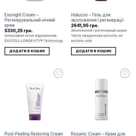
Exonight Cream –
Hialucos – Гель для
Регенерувальний нічний
зволоження і регенерації
крем
2641,95
грн.
5330,25
грн.
Зволоження і регенерація шкіри.
Інтенсивне нічне відновлення.
Чиста гіалуронова кислота, не
EXOCELL-LONGEVITY® Technology
містить олій
ДОДАТИ В КОШИК
ДОДАТИ В КОШИК
Додати
Додати
до
до
списку
списку
бажань
бажань
Post-Peeling Restoring Cream
Rosanic Cream – Крем для