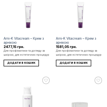
до
до
списку
списку
бажань
бажань
Arni-K Vitacream – Крем з
Arni-K Vitacream – Крем з
арнікою
арнікою
2477,15
грн.
1581,05
грн.
Для профілактики та догляду за
Для профілактики та догляду за
шкірою, для естетичних процедур
шкірою, для естетичних процедур
ДОДАТИ В КОШИК
ДОДАТИ В КОШИК
Додати
Додати
до
до
списку
списку
бажань
бажань