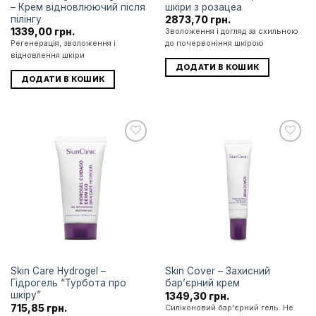
– Крем відновлюючий після
шкіри з розацеа
пілінгу
2873,70
грн.
1339,00
грн.
Зволоження і догляд за схильною
Регенерація, зволоження і
до почервоніння шкірою
відновлення шкіри
ДОДАТИ В КОШИК
ДОДАТИ В КОШИК
Додати
Додати
до
до
списку
списку
бажань
бажань
Skin Care Hydrogel –
Skin Сover – Захисний
Гідрогель “Турбота про
бар’єрний крем
шкіру”
1349,30
грн.
715,85
грн.
Силіконовий бар'єрний гель. Не