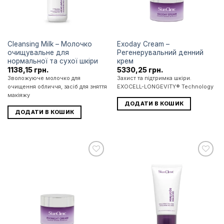
Cleansing Milk – Молочко
Exoday Cream –
очищувальне для
Регенерувальний денний
нормальної та сухої шкіри
крем
1138,15
грн.
5330,25
грн.
Зволожуюче молочко для
Захист та підтримка шкіри.
очищення обличчя, засіб для зняття
EXOCELL-LONGEVITY® Technology
макіяжу
ДОДАТИ В КОШИК
ДОДАТИ В КОШИК
Додати
Додати
до
до
списку
списку
бажань
бажань