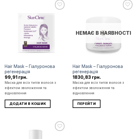
Додати
Додати
до
до
списку
списку
бажань
бажань
НЕМАЄ В НАЯВНОСТІ
Hair Mask – Гіалуронова
Hair Mask – Гіалуронова
регенерація
регенерація
99,91
грн.
1830,83
грн.
Маска для всіх типів волося з
Маска для всіх типів волося з
ефектом зволоження та
ефектом зволоження та
відновлення
відновлення
ДОДАТИ В КОШИК
ПЕРЕЙТИ
Додати