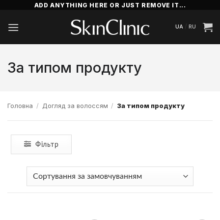
Пропустити
ADD ANYTHING HERE OR JUST REMOVE IT...
/
UA
RU
За типом продукту
Головна
/
Догляд за волоссям
/
За типом продукту
Фільтр