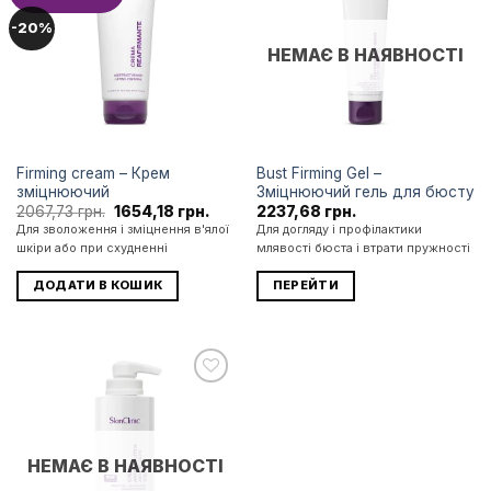
до
до
списку
списку
-20%
бажань
бажань
НЕМАЄ В НАЯВНОСТІ
Firming cream – Крем
Bust Firming Gel –
зміцнюючий
Зміцнюючий гель для бюсту
Оригінальна
Поточна
2067,73
грн.
1654,18
грн.
2237,68
грн.
ціна:
ціна:
Для зволоження і зміцнення в'ялої
Для догляду і профілактики
2067,73 грн..
1654,18 грн..
шкіри або при схудненні
млявості бюста і втрати пружності
ДОДАТИ В КОШИК
ПЕРЕЙТИ
Додати
до
списку
бажань
НЕМАЄ В НАЯВНОСТІ