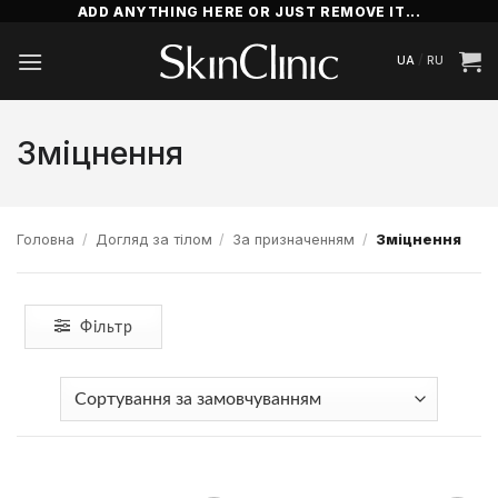
Пропустити
ADD ANYTHING HERE OR JUST REMOVE IT...
/
UA
RU
Зміцнення
Головна
/
Догляд за тілом
/
За призначенням
/
Зміцнення
Фільтр