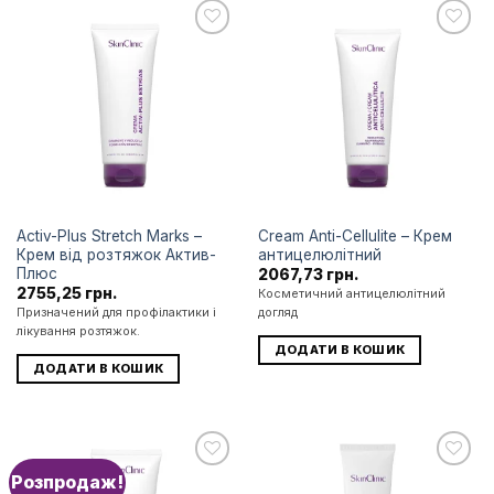
Додати
Додати
до
до
списку
списку
бажань
бажань
Activ-Plus Stretch Marks –
Cream Anti-Cellulite – Крем
Крем від розтяжок Актив-
антицелюлітний
Плюс
2067,73
грн.
2755,25
грн.
Косметичний антицелюлітний
Призначений для профілактики і
догляд
лікування розтяжок.
ДОДАТИ В КОШИК
ДОДАТИ В КОШИК
Розпродаж!
Додати
Додати