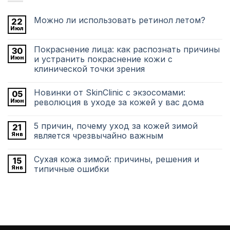
Можно ли использовать ретинол летом?
22
Июл
Комментариев
к
нет
записи
Покраснение лица: как распознать причины
30
Можно
ли
Июн
и устранить покраснение кожи с
использовать
клинической точки зрения
ретинол
летом?
Комментариев
к
нет
Новинки от SkinClinic с экзосомами:
05
записи
Покраснение
Июн
революция в уходе за кожей у вас дома
лица:
как
Комментариев
распознать
к
нет
5 причин, почему уход за кожей зимой
21
причины
записи
и
Новинки
Янв
является чрезвычайно важным
устранить
от
покраснение
SkinClinic
Комментариев
кожи
с
к
нет
Сухая кожа зимой: причины, решения и
15
с
экзосомами:
записи
клинической
революция
5
Янв
типичные ошибки
точки
в
причин,
зрения
уходе
почему
Комментариев
за
уход
к
нет
кожей
за
записи
у
кожей
Сухая
вас
зимой
кожа
дома
является
зимой:
чрезвычайно
причины,
важным
решения