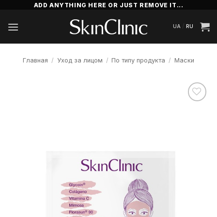
Skip
ADD ANYTHING HERE OR JUST REMOVE IT...
to
/
UA
RU
content
Главная
/
Уход за лицом
/
По типу продукта
/
Маски
Додати
до
списку
бажань