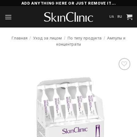
Skip
ADD ANYTHING HERE OR JUST REMOVE IT...
to
/
UA
RU
content
Главная
/
Уход за лицом
/
По типу продукта
/
Ампулы и
концентраты
Додати
до
списку
бажань