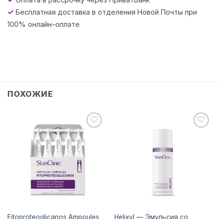
✓
Бесплатная доставка в отделения Новой Почты при
100% онлайн-оплате
ПОХОЖИЕ
Додати
Додати
до
до
списку
списку
бажань
бажань
Fitoproteoglicanos Ampoules
Helixyl — Эмульсия со