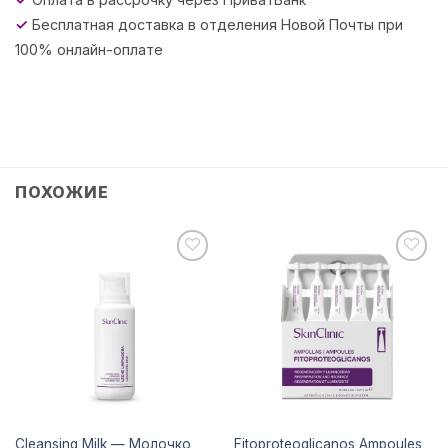
✓
Бесплатная доставка в отделения Новой Почты при
100% онлайн-оплате
ПОХОЖИЕ
Додати
Додати
до
до
списку
списку
бажань
бажань
Cleansing Milk — Молочко
Fitoproteoglicanos Ampoules