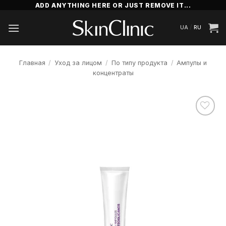
Skip
ADD ANYTHING HERE OR JUST REMOVE IT...
to
/
UA
RU
content
Главная
/
Уход за лицом
/
По типу продукта
/
Ампулы и
концентраты
Додати
до
списку
бажань