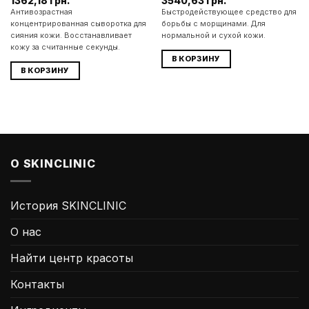
1362,18
грн.
3540,63
грн.
Антивозрастная
Быстродействующее средство для
концентрированная сыворотка для
борьбы с морщинами. Для
сияния кожи. Восстанавливает
нормальной и сухой кожи.
кожу за считанные секунды.
В КОРЗИНУ
В КОРЗИНУ
О SKINCLINIC
История SKINCLINIC
О нас
Найти центр красоты
Контакты