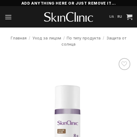
Skip
ADD ANYTHING HERE OR JUST REMOVE IT...
to
/
UA
RU
content
Главная
/
Уход за лицом
/
По типу продукта
/
Защита от
солнца
Додати
до
списку
бажань