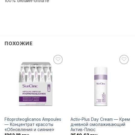
100% онлайн-оплате
ПОХОЖИЕ
Додати
Додати
до
до
списку
списку
бажань
бажань
Fitoproteoglicanos Ampoules
Activ-Plus Day Cream — Крем
— Концентрат красоты
дневной омолаживающий
«Обновления и сияние»
Актив-Плюс