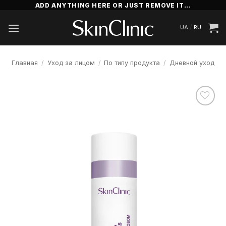
Skip
ADD ANYTHING HERE OR JUST REMOVE IT...
to
/
UA
RU
content
Главная
/
Уход за лицом
/
По типу продукта
/
Дневной уход
Додати
до
списку
бажань