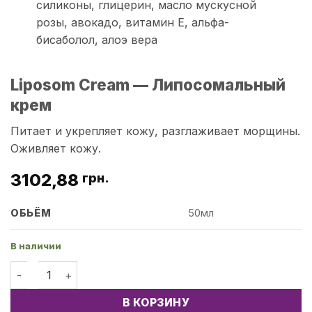
силиконы, глицерин, масло мускусной
розы, авокадо, витамин Е, альфа-
бисаболол, алоэ вера
Liposom Cream — Липосомальный
крем
Питает и укрепляет кожу, разглаживает морщины.
Оживляет кожу.
3102,88
грн.
ОБЬЁМ
50мл
В наличии
Количество товара Liposom Cream - Липосомальный к
В КОРЗИНУ