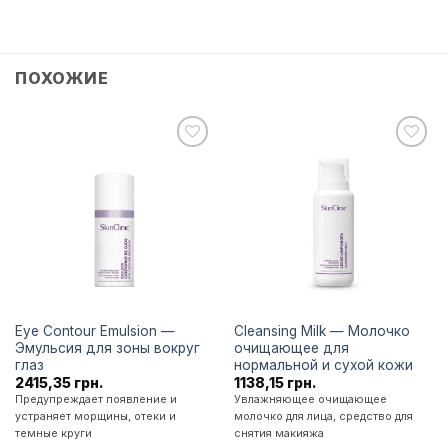
ПОХОЖИЕ
Додати
Додати
до
до
списку
списку
бажань
бажань
Eye Contour Emulsion —
Cleansing Milk — Молочко
Эмульсия для зоны вокруг
очищающее для
глаз
нормальной и сухой кожи
2415,35
грн.
1138,15
грн.
Предупреждает появление и
Увлажняющее очищающее
устраняет морщины, отеки и
молочко для лица, средство для
темные круги
снятия макияжа