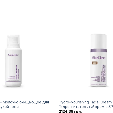
Додати
до
списку
бажань
k — Молочко очищающее для
Hydro-Nourishing Facial Crea
сухой кожи
Гидро-питательный крем с SP
2124,38
грн.