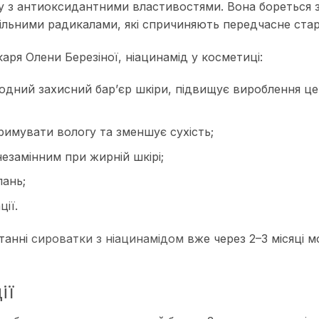
у з антиоксидантними властивостями. Вона бореться з
ільними радикалами, які спричиняють передчасне стар
каря Олени Березіної,
ніацинамід у косметиці
:
одний захисний бар’єр шкіри, підвищує вироблення це
римувати вологу та зменшує сухість;
езамінним при жирній шкірі;
пань;
ії.
танні
сироватки з ніацинамідом
вже через 2–3 місяці 
ії