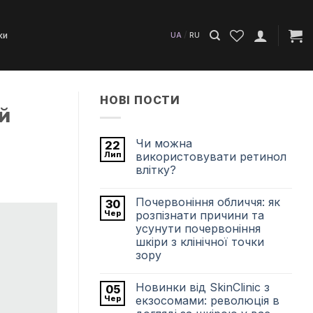
/
ки
UA
RU
НОВІ ПОСТИ
ий
Чи можна
22
Лип
використовувати ретинол
влітку?
Немає
Коментарів
Почервоніння обличчя: як
30
до
Чи
Чер
розпізнати причини та
можна
усунути почервоніння
використовувати
ретинол
шкіри з клінічної точки
влітку?
зору
Немає
Коментарів
Новинки від SkinClinic з
05
до
Почервоніння
Чер
екзосомами: революція в
обличчя: