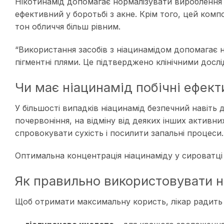
Нікотинамід допомагає нормалізувати вироблення
ефективний у боротьбі з акне. Крім того, цей ко
тон обличчя більш рівним.
“Використання засобів з ніацинамідом допомагає н
пігментні плями. Це підтверджено клінічними дослі
Чи має ніацинамід побічні ефект
У більшості випадків ніацинамід безпечний навіть 
почервоніння, на відміну від деяких інших активн
спровокувати сухість і посилити запальні процеси.
Оптимальна концентрація ніацинаміду у сироватці
Як правильно використовувати н
Щоб отримати максимальну користь, лікар радить 