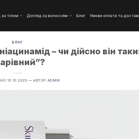
 за тілом
Догляд за волоссям
Блог
Умови оплати та достав
БЛОГ
ніацинамід – чи дійсно він так
арівний”?
АНО
10.10.2025
—
АВТОР
ADMIN