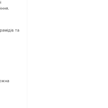
і
іння.
рамідів та
можна