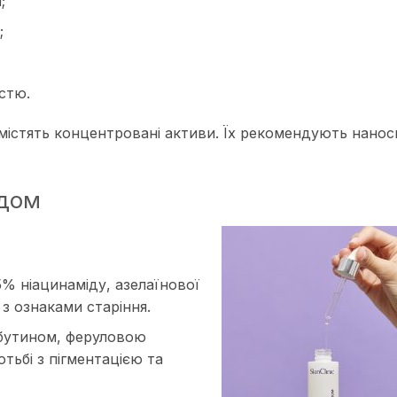
;
;
стю.
істять концентровані активи. Їх рекомендують наноси
ідом
5% ніацинаміду, азелаїнової
 з ознаками старіння.
рбутином, феруловою
тьбі з пігментацією та