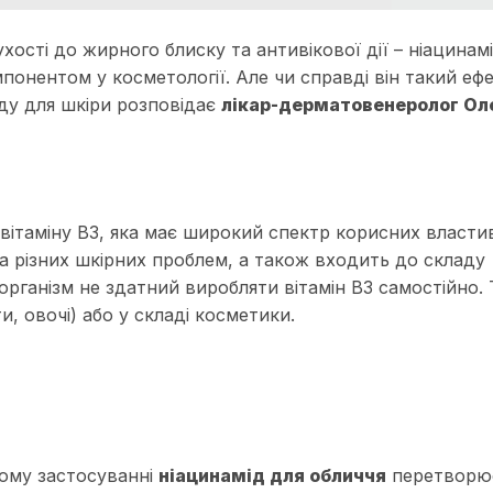
ухості до жирного блиску та антивікової дії –
ніацинам
онентом у косметології. Але чи справді він такий еф
ду для шкіри
розповідає
лікар-дерматовенеролог Ол
ітаміну B3, яка має широкий спектр корисних власти
та різних шкірних проблем, а також входить до складу
організм не здатний виробляти вітамін B3 самостійно.
и, овочі) або у складі косметики
.
ому застосуванні
ніацинамід для обличчя
перетворює