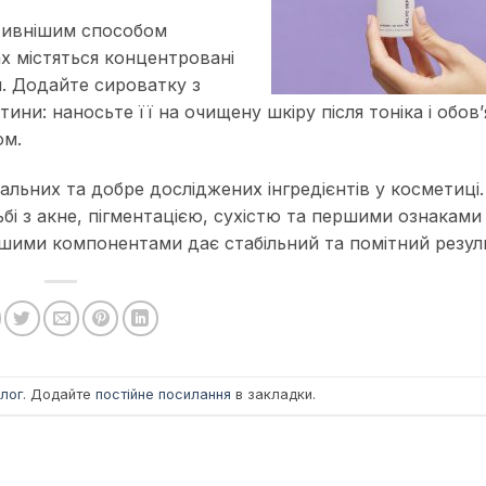
ктивнішим способом
х містяться концентровані
и. Додайте сироватку з
тини: наносьте її на очищену шкіру після тоніка і обов
ом.
альних та добре досліджених інгредієнтів у косметиці.
ьбі з акне, пігментацією, сухістю та першими ознаками 
ншими компонентами дає стабільний та помітний резул
лог
. Додайте
постійне посилання
в закладки.