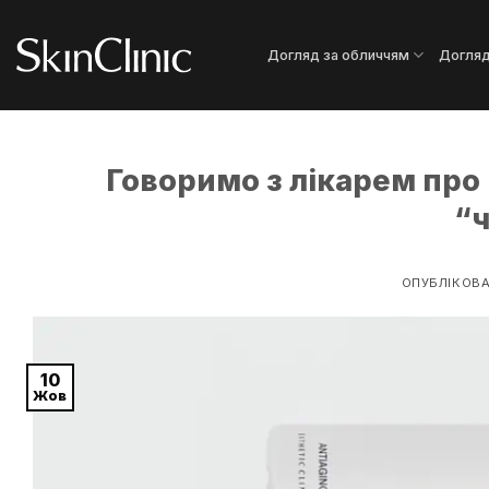
Пропустити
Догляд за обличчям
Догляд
Говоримо з лікарем про 
“ч
ОПУБЛІКОВ
10
Жов