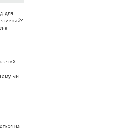
ід для
ективний?
ена
востей.
 Тому ми
ться на