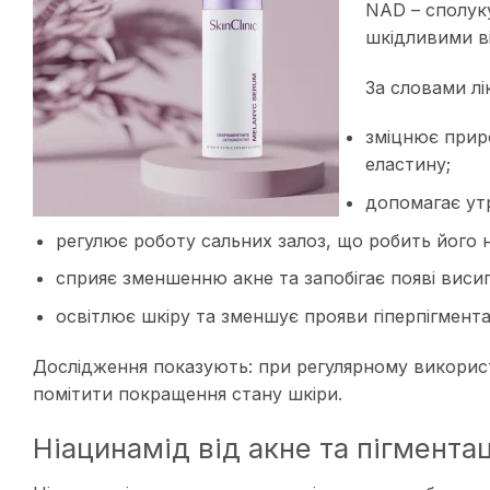
NAD – сполук
шкідливими в
За словами лі
зміцнює прир
еластину;
допомагає ут
регулює роботу сальних залоз, що робить його н
сприяє зменшенню акне та запобігає появі виси
освітлює шкіру та зменшує прояви гіперпігментац
Дослідження показують: при регулярному викорис
помітити покращення стану шкіри
.
Ніацинамід від акне та пігментац