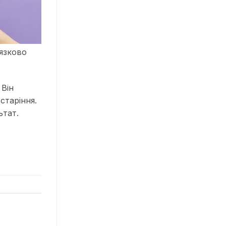
’язково
 Він
старіння.
ьтат.