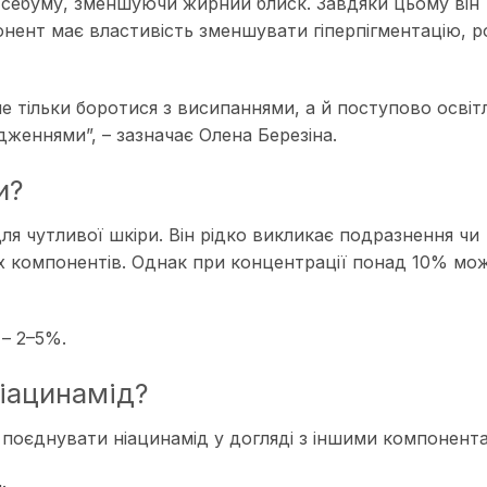
 себуму, зменшуючи жирний блиск. Завдяки цьому він
мпонент має властивість зменшувати
гіперпігментацію
, 
е тільки боротися з висипаннями, а й поступово осві
дженнями”, – зазначає Олена Березіна.
и?
для чутливої шкіри. Він рідко викликає подразнення чи
их компонентів. Однак при концентрації понад 10% мо
 – 2–5%.
іацинамід?
поєднувати ніацинамід у догляді з іншими компонент