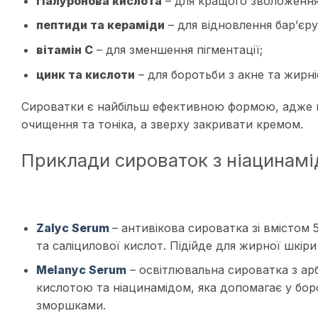
гіалуронова кислота
– для кращого зволоження
пептиди та кераміди
– для відновлення бар’єру
вітамін C
– для зменшення пігментації;
цинк та кислоти
– для боротьби з акне та жирні
Сироватки є найбільш ефективною формою, адже м
очищення та тоніка, а зверху закривати кремом.
Приклади сироваток з ніацинам
Zalyc Serum
– антивікова сироватка зі вмістом 
та саліцилової кислот. Підійде для жирної шкіри
Melanyc Serum
– освітлювальна сироватка з а
кислотою та ніацинамідом, яка допомагає у боро
зморшками.