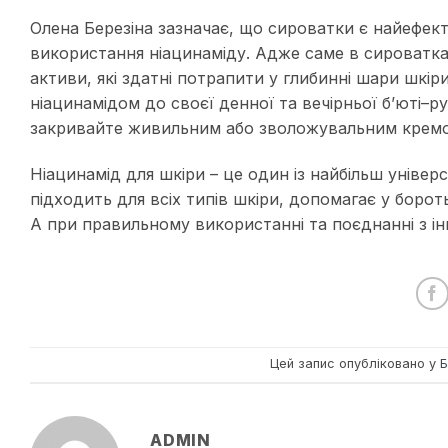
Олена Березіна зазначає, що сироватки є найефе
використання ніацинаміду. Адже саме в сироватка
активи, які здатні потрапити у глибинні шари шкір
ніацинамідом до своєї денної та вечірньої б’юті–ру
закривайте живильним або зволожувальним крем
Ніацинамід для шкіри – це один із найбільш універс
підходить для всіх типів шкіри, допомагає у борот
А при правильному використанні та поєднанні з і
Цей запис опубліковано у
Б
ADMIN