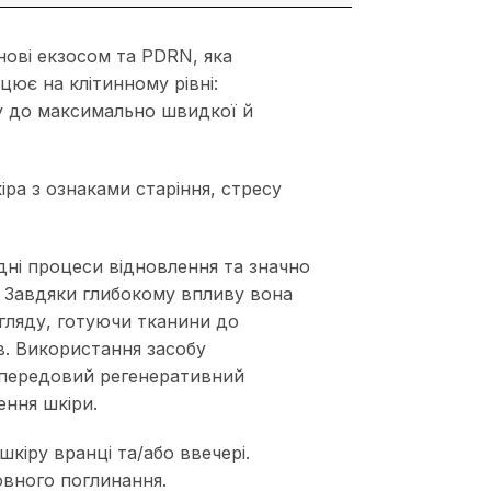
ові екзосом та PDRN, яка
цює на клітинному рівні:
ру до максимально швидкої й
іра з ознаками старіння, стресу
ні процеси відновлення та значно
. Завдяки глибокому впливу вона
огляду, готуючи тканини до
. Використання засобу
 передовий регенеративний
ення шкіри.
кіру вранці та/або ввечері.
овного поглинання.