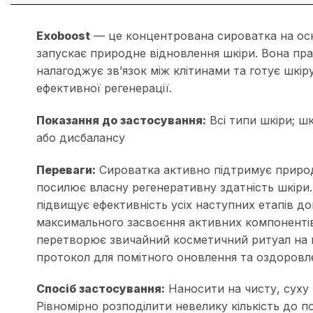
Exoboost
— це концентрована сироватка на осн
запускає природне відновлення шкіри. Вона пра
налагоджує зв’язок між клітинами та готує шкі
ефективної регенерації.
Показання до застосування:
Всі типи шкіри; шк
або дисбалансу
Переваги:
Сироватка активно підтримує природ
посилює власну регенеративну здатність шкіри
підвищує ефективність усіх наступних етапів д
максимального засвоєння активних компонентів
перетворює звичайний косметичний ритуал на
протокол для помітного оновлення та оздоровл
Спосіб застосування:
Наносити на чисту, суху ш
Рівномірно розподілити невелику кількість до п