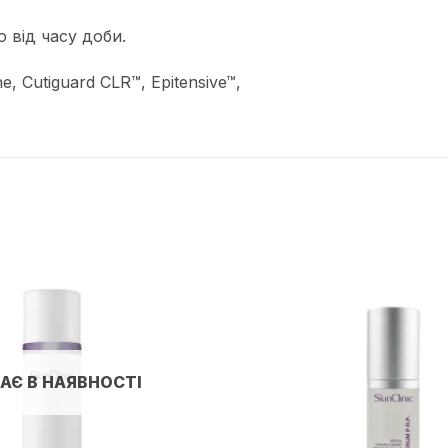
 від часу доби.
e, Cutiguard CLR™, Epitensive™,
Додати
до
списку
бажань
АЄ В НАЯВНОСТІ