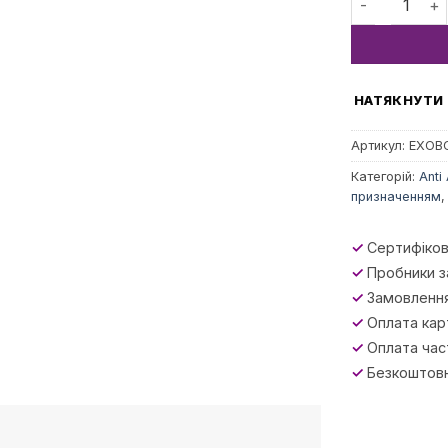
НАТЯКНУТИ
Артикул:
EXOB
Категорій:
Anti
призначенням
✓
Сертифіков
✓
Пробники з
✓
Замовлення
✓
Оплата кар
✓
Оплата час
✓
Безкоштовн