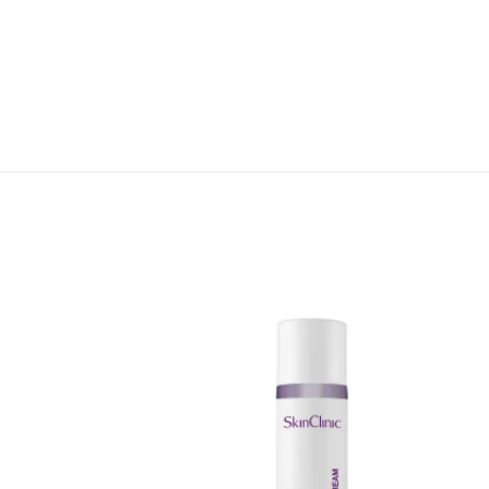
Додати
Додати
до
до
списку
списку
бажань
бажань