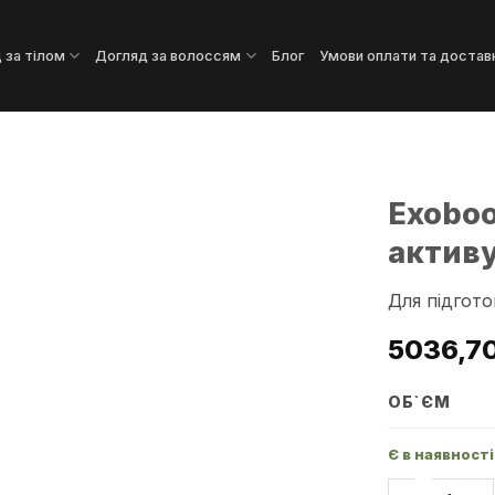
 за тілом
Догляд за волоссям
Блог
Умови оплати та достав
Exoboo
актив
Додати
до
Для підгото
списку
бажань
5036,7
ОБ`ЄМ
Є в наявності
Exoboost - 