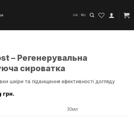
/
ки
UA
RU
st – Регенерувальна
уюча сироватка
вки шкіри та підвищення ефективності догляду
0
грн.
30мл
Регенерувальна активуюча сироватка кількість