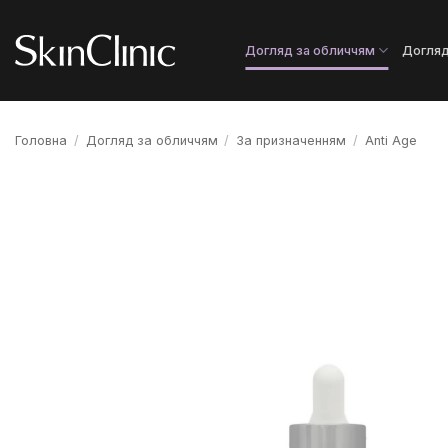
Пропустити
Догляд за обличчям
Догляд
Головна
/
Догляд за обличчям
/
За призначенням
/
Anti Age