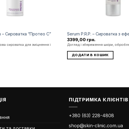
m – Сироватка “Протео С”
Serum P.R.P. – Сироватка з ефе
3399,00
грн.
кова сироватка для зміцнення і
Догляд і збереження шкіри, обробле
ДОДАТИ В КОШИК
ІЯ
ПІДТРИМКА КЛІЄНТІВ
+380 (63) 228-4808
ання
shop@skin-clinic.com.ua
ти та доставки