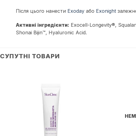
Після цього нанести
Exoday
або
Exonight
залежно
Активні інгредієнти:
Exocell-Longevity®, Squalan
Shonai Bijin™, Hyaluronic Acid.
СУПУТНІ ТОВАРИ
Додати
до
списку
бажань
НЕМ