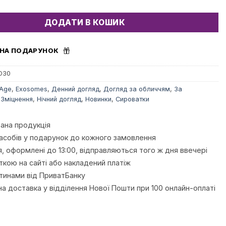
ДОДАТИ В КОШИК
 НА ПОДАРУНОК
O30
 Age
,
Exosomes
,
Денний догляд
,
Догляд за обличчям
,
За
,
Зміцнення
,
Нічний догляд
,
Новинки
,
Сироватки
ана продукція
асобів у подарунок до кожного замовлення
, оформлені до 13:00, відправляються того ж дня ввечері
ткою на сайті або накладений платіж
тинами від ПриватБанку
а доставка у відділення Нової Пошти при 100 онлайн-оплаті