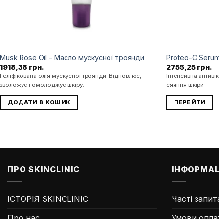
Musk Rose Oil – Масло мускусної троянди
Proteo-C Seru
1918,38
грн.
2755,25
грн.
Геліфікована олія мускусної троянди. Відновлює,
Інтенсивна антиві
зволожує і омолоджує шкіру.
сяяння шкіри
ДОДАТИ В КОШИК
ПЕРЕЙТИ
ПРО SKINCLINIC
ІНФОРМАЦ
ІСТОРІЯ SKINCLINIC
Часті запит
Про нас
Умови опла