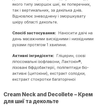
якого типу зморшок шиї, як поперечних,
так і вертикальних, за декілька днів.
Відновлює зневоднену і зморшкувату
шкіру області декольте.
Спосіб застосування:
Наносити двічі на
день масажними висхідними і низхідними
рухами протягом 1 хвилини.
Активні інгредієнти:
Гліцерин, соєві
ліпосомальні ізофлавони, Лактокін®,
лізовані біфідобактерії, поліпептиди біо­
активні (цитокіни), екстракт солодки,
екстракт стокротки багаторічної
Cream Neck and Decollete – Крем
для шиї та декольте