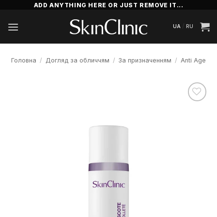
Пропустити
ADD ANYTHING HERE OR JUST REMOVE IT...
/
UA
RU
Головна
/
Догляд за обличчям
/
За призначенням
/
Anti Age
Додати
до
списку
бажань