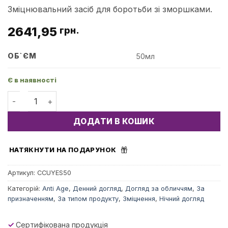
Зміцнювальний засіб для боротьби зі зморшками.
2641,95
грн.
ОБ`ЄМ
50мл
Є в наявності
Cream Neck and Decollete - Крем для шиї та декольте кі
ДОДАТИ В КОШИК
НАТЯКНУТИ НА ПОДАРУНОК
Артикул:
CCUYES50
Категорій:
Anti Age
,
Денний догляд
,
Догляд за обличчям
,
За
призначенням
,
За типом продукту
,
Зміцнення
,
Нічний догляд
✓
Сертифікована продукція